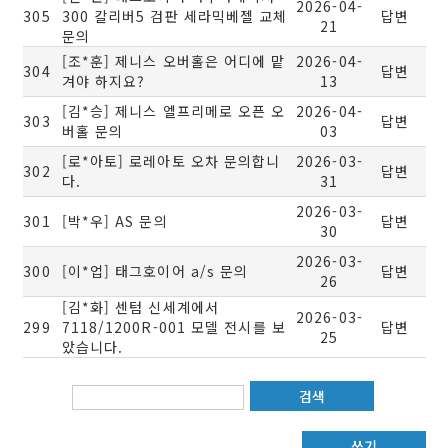
2026-04-
305
300 칼리버5 검판 세라믹베젤 교체
답변
21
문의
[조*훈] 제니스 오버홀은 어디에 맡
2026-04-
304
답변
겨야 하지요?
13
[김*승] 제니스 엘프리메로 오픈 오
2026-04-
303
답변
버홀 문의
03
[로*아토] 로레아토 오차 문의합니
2026-03-
302
답변
다.
31
2026-03-
301
[박*우] AS 문의
답변
30
2026-03-
300
[이*업] 태그호이어 a/s 문의
답변
26
[김*화] 센텀 신세계에서
2026-03-
299
7118/1200R-001 모델 전시를 보
답변
25
았습니다.
검색
쓰기