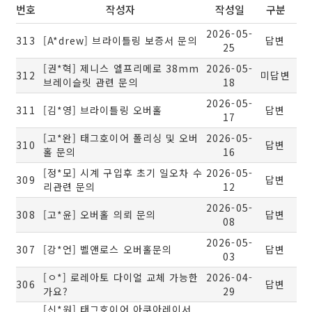
번호
작성자
작성일
구분
2026-05-
313
[A*drew] 브라이틀링 보증서 문의
답변
25
[권*혁] 제니스 엘프리메로 38mm
2026-05-
312
미답변
브레이슬릿 관련 문의
18
2026-05-
311
[김*영] 브라이틀링 오버홀
답변
17
[고*완] 태그호이어 폴리싱 및 오버
2026-05-
310
답변
홀 문의
16
[정*모] 시계 구입후 초기 일오차 수
2026-05-
309
답변
리관련 문의
12
2026-05-
308
[고*윤] 오버홀 의뢰 문의
답변
08
2026-05-
307
[강*언] 벨앤로스 오버홀문의
답변
03
[ㅇ*] 로레아토 다이얼 교체 가능한
2026-04-
306
답변
가요?
29
[신*원] 태그호이어 아쿠아레이서