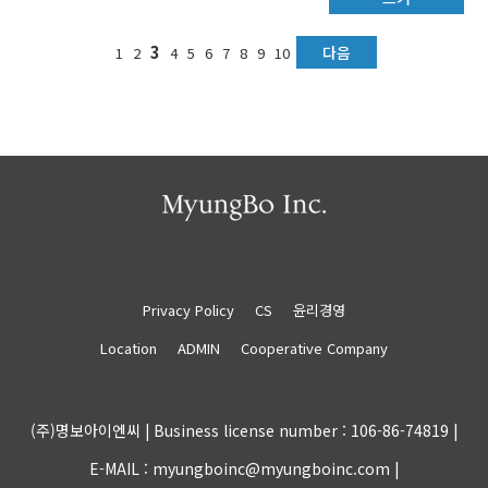
3
다음
1
2
4
5
6
7
8
9
10
Privacy Policy
CS
윤리경영
Location
ADMIN
Cooperative Company
(주)명보아이엔씨 |
Business license number : 106-86-74819 |
E-MAIL : myungboinc@myungboinc.com |