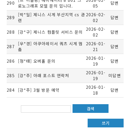
[브*이틀링] 에비에이터 8 b01 크
2026-02-
290
답변
로노그래프 모델 문의 입니다.
05
[박*일] 제니스 시계 부산지역 cs 관
2026-02-
289
답변
련
02
2026-02-
288
[강*구] 제니스 컴플릿 서비스 문의
답변
02
[우*경] 아쿠아레이서 쿼츠 시계 멈
2026-01-
287
답변
춤
21
2026-01-
286
[정*태] 오버홀 문의
답변
19
2026-01-
285
[강*주] 아래 포스트 연락처
미답변
19
2026-01-
284
[강*주] 3월 방문 예약
답변
18
검색
쓰기