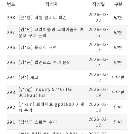
번호
작성자
작성일
구분
2026-03-
298
[윤*한] 베젤 인서트 파손
답변
22
[임*민] 브라이틀링 브레이슬릿 여
2026-03-
297
답변
분코 구매 문의
17
2026-03-
296
[김*조] 폴리싱 관련
답변
14
2026-03-
295
[김*곤] 벨앤로스 수리 문의
답변
14
2026-03-
294
[진*] 재고
미답변
12
[y*ng] Inquiry 5740/1G-
2026-02-
293
미답변
001Nautilus
19
[j*kim] 로레아토 gp01800 자세
2026-02-
292
답변
차 문의
13
2026-02-
291
[김*남] 스트랩 수리
답변
12