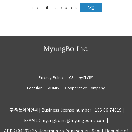
4
다음
1
2
3
5
6
7
8
9
10
Privacy Policy
CS
윤리경영
Location
ADMIN
Cooperative Company
(주)명보아이엔씨 |
Business license number : 106-86-74819 |
E-MAIL : myungboinc@myungboinc.com |
ADD : (04392) 35, Jangmun-ro, Yongsan-gu, Seoul, Republic of